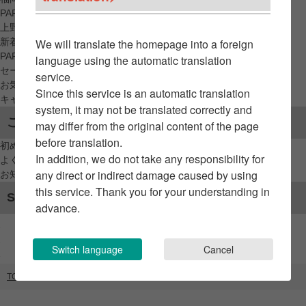
PARCO_ya
上野
新着アイテムから探す
We will translate the homepage into a foreign
PARCO限定アイテムから探す
language using the automatic translation
セールアイテムから探す
service.
お気に入りから探す
Since this service is an automatic translation
キャンペーン/クーポン対象から探す
system, it may not be translated correctly and
ご利用案内
may differ from the original content of the page
before translation.
初めてのお客様へ
In addition, we do not take any responsibility for
よくあるご質問 / お問い合わせ
any direct or indirect damage caused by using
お知らせ
this service. Thank you for your understanding in
SNSアカウント
advance.
Switch language
Cancel
TOP
ブランドリスト
GUINNESS LAB