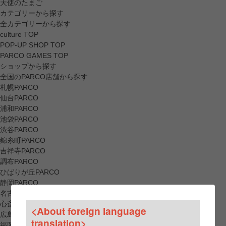
天使のたまご
カテゴリーから探す
全カテゴリーから探す
culture TOP
POP-UP SHOP TOP
PARCO GAMES TOP
ショップから探す
全国のPARCO店舗から探す
札幌PARCO
仙台PARCO
浦和PARCO
池袋PARCO
渋谷PARCO
錦糸町PARCO
吉祥寺PARCO
調布PARCO
ひばりが丘PARCO
静岡PARCO
名古屋PARCO
心斎橋PARCO
<About foreign language
広島PARCO
translation>
福岡PARCO