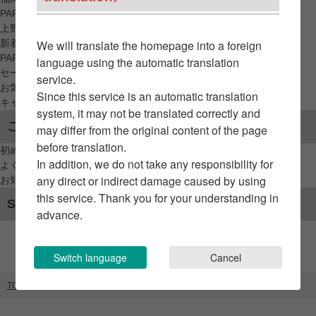
PARCO_ya
上野
新着アイテムから探す
We will translate the homepage into a foreign
PARCO限定アイテムから探す
language using the automatic translation
セールアイテムから探す
service.
お気に入りから探す
Since this service is an automatic translation
キャンペーン/クーポン対象から探す
system, it may not be translated correctly and
ご利用案内
may differ from the original content of the page
before translation.
初めてのお客様へ
In addition, we do not take any responsibility for
よくあるご質問 / お問い合わせ
any direct or indirect damage caused by using
お知らせ
this service. Thank you for your understanding in
SNSアカウント
advance.
Switch language
Cancel
TOP
ブランドリスト
キュート