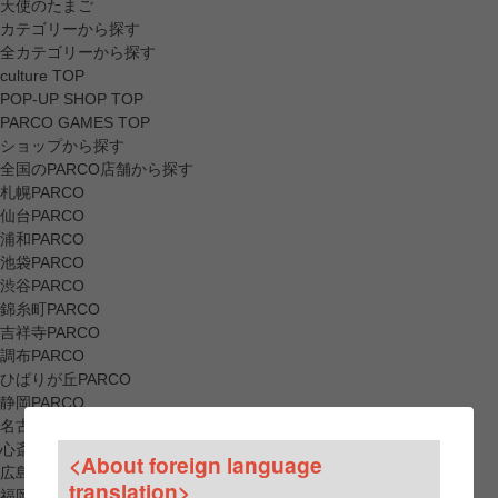
天使のたまご
カテゴリーから探す
全カテゴリーから探す
culture TOP
POP-UP SHOP TOP
PARCO GAMES TOP
ショップから探す
全国のPARCO店舗から探す
札幌PARCO
仙台PARCO
浦和PARCO
池袋PARCO
渋谷PARCO
錦糸町PARCO
吉祥寺PARCO
調布PARCO
ひばりが丘PARCO
静岡PARCO
名古屋PARCO
心斎橋PARCO
<About foreign language
広島PARCO
translation>
福岡PARCO