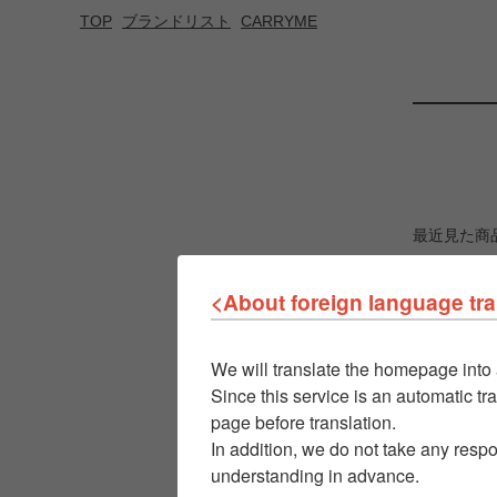
TOP
ブランドリスト
CARRYME
最近見た商
<About foreign language tra
We will translate the homepage into 
Since this service is an automatic tra
page before translation.
In addition, we do not take any respo
understanding in advance.