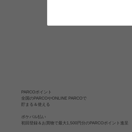
PARCOポイント
全国のPARCOやONLINE PARCOで
貯まる＆使える
ポケパル払い
初回登録＆お買物で最大1,500円分のPARCOポイント進呈