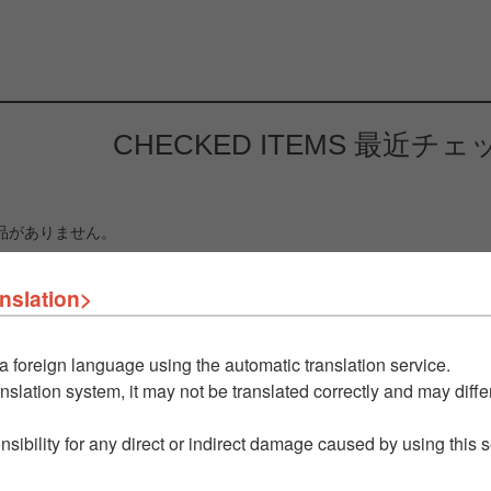
CHECKED ITEMS
最近チェ
品がありません。
nslation>
a foreign language using the automatic translation service.
nslation system, it may not be translated correctly and may differ
nsibility for any direct or indirect damage caused by using this 