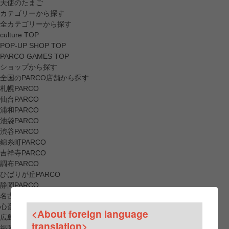
天使のたまご
カテゴリーから探す
全カテゴリーから探す
culture TOP
POP-UP SHOP TOP
PARCO GAMES TOP
ショップから探す
全国のPARCO店舗から探す
札幌PARCO
仙台PARCO
浦和PARCO
池袋PARCO
渋谷PARCO
錦糸町PARCO
吉祥寺PARCO
調布PARCO
ひばりが丘PARCO
静岡PARCO
名古屋PARCO
心斎橋PARCO
<About foreign language
広島PARCO
translation>
福岡PARCO