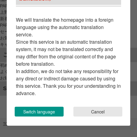
PARCO_ya
上野
新着アイテムから探す
We will translate the homepage into a foreign
PARCO限定アイテムから探す
language using the automatic translation
セールアイテムから探す
service.
お気に入りから探す
Since this service is an automatic translation
キャンペーン/クーポン対象から探す
system, it may not be translated correctly and
ご利用案内
may differ from the original content of the page
before translation.
初めてのお客様へ
In addition, we do not take any responsibility for
よくあるご質問 / お問い合わせ
any direct or indirect damage caused by using
お知らせ
this service. Thank you for your understanding in
SNSアカウント
advance.
Switch language
Cancel
TOP
ブランドリスト
キン肉マンマーケット