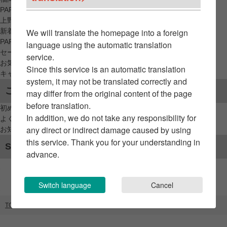
PARCO_ya
上野
新着アイテムから探す
We will translate the homepage into a foreign
PARCO限定アイテムから探す
language using the automatic translation
セールアイテムから探す
service.
お気に入りから探す
Since this service is an automatic translation
キャンペーン/クーポン対象から探す
system, it may not be translated correctly and
ご利用案内
may differ from the original content of the page
before translation.
初めてのお客様へ
In addition, we do not take any responsibility for
よくあるご質問 / お問い合わせ
any direct or indirect damage caused by using
お知らせ
this service. Thank you for your understanding in
SNSアカウント
advance.
Switch language
Cancel
TOP
ブランドリスト
GINZAグローバルスタイル・コンフォート