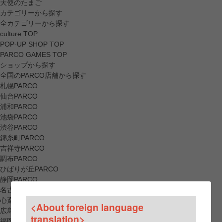
天使のたまご
カテゴリーから探す
全カテゴリーから探す
culture TOP
POP-UP SHOP TOP
PARCO GAMES TOP
ショップから探す
全国のPARCO店舗から探す
札幌PARCO
仙台PARCO
浦和PARCO
池袋PARCO
渋谷PARCO
錦糸町PARCO
吉祥寺PARCO
調布PARCO
ひばりが丘PARCO
静岡PARCO
名古屋PARCO
心斎橋PARCO
<About foreign language
広島PARCO
translation>
福岡PARCO