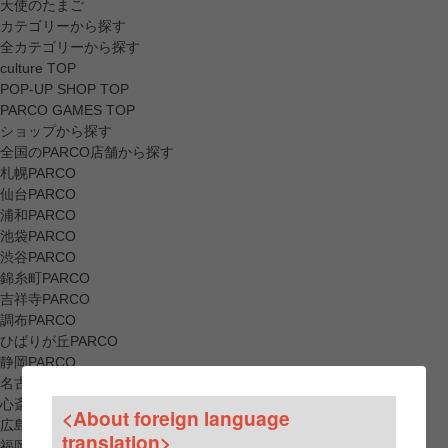
天使のたまご
カテゴリーから探す
全カテゴリーから探す
culture TOP
POP-UP SHOP TOP
PARCO GAMES TOP
ショップから探す
全国のPARCO店舗から探す
札幌PARCO
仙台PARCO
浦和PARCO
池袋PARCO
渋谷PARCO
錦糸町PARCO
吉祥寺PARCO
調布PARCO
ひばりが丘PARCO
静岡PARCO
名古屋PARCO
心斎橋PARCO
<About foreign language
広島PARCO
translation>
福岡PARCO