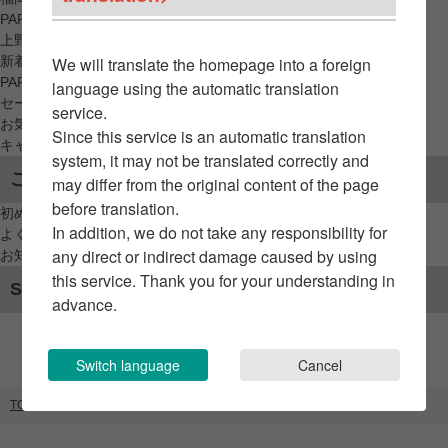
PARCO_ya
上野
新着アイテムから探す
We will translate the homepage into a foreign
PARCO限定アイテムから探す
language using the automatic translation
セールアイテムから探す
service.
お気に入りから探す
Since this service is an automatic translation
キャンペーン/クーポン対象から探す
system, it may not be translated correctly and
ご利用案内
may differ from the original content of the page
before translation.
初めてのお客様へ
In addition, we do not take any responsibility for
よくあるご質問 / お問い合わせ
any direct or indirect damage caused by using
お知らせ
this service. Thank you for your understanding in
SNSアカウント
advance.
Switch language
Cancel
TOP
ブランドリスト
コレット