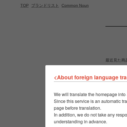
TOP
ブランドリスト
Common Noun
最近見た商
<About foreign language tra
We will translate the homepage into 
Since this service is an automatic tra
page before translation.
In addition, we do not take any respo
understanding in advance.