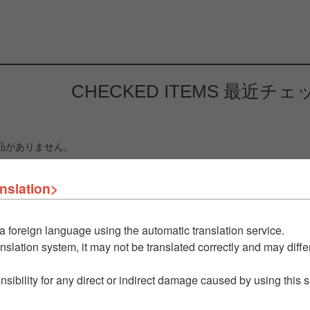
CHECKED ITEMS
最近チェ
品がありません。
nslation>
a foreign language using the automatic translation service.
nslation system, it may not be translated correctly and may differ
nsibility for any direct or indirect damage caused by using this 