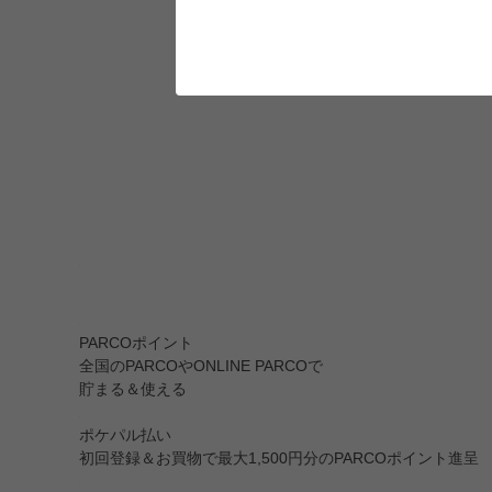
PARCOポイント
全国のPARCOやONLINE PARCOで
貯まる＆使える
ポケパル払い
初回登録＆お買物で最大1,500円分のPARCOポイント進呈