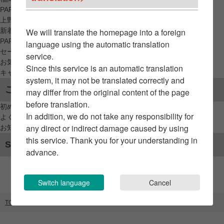
PARCO_ya
上野
新着アイテムから探す
We will translate the homepage into a foreign
PARCO限定アイテムから探す
language using the automatic translation
セールアイテムから探す
service.
お気に入りから探す
Since this service is an automatic translation
キャンペーン/クーポン対象から探す
system, it may not be translated correctly and
ご利用案内
may differ from the original content of the page
before translation.
初めてのお客様へ
In addition, we do not take any responsibility for
よくあるご質問 / お問い合わせ
any direct or indirect damage caused by using
お知らせ
this service. Thank you for your understanding in
SNSアカウント
advance.
Switch language
Cancel
TOP
ブランドリスト
52 BY HIKARUMATSUMURA（GATE）