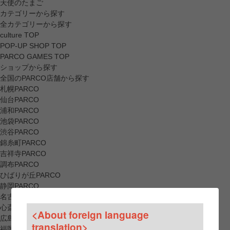
天使のたまご
カテゴリーから探す
全カテゴリーから探す
culture TOP
POP-UP SHOP TOP
PARCO GAMES TOP
ショップから探す
全国のPARCO店舗から探す
札幌PARCO
仙台PARCO
浦和PARCO
池袋PARCO
渋谷PARCO
錦糸町PARCO
吉祥寺PARCO
調布PARCO
ひばりが丘PARCO
静岡PARCO
名古屋PARCO
心斎橋PARCO
<About foreign language
広島PARCO
translation>
福岡PARCO