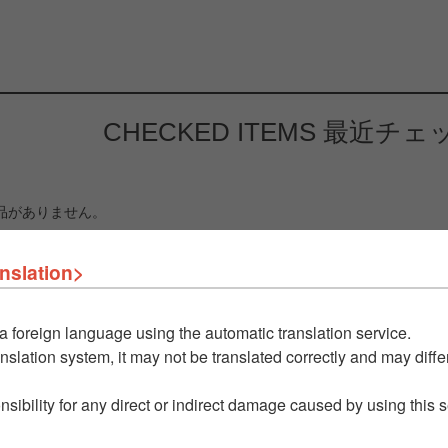
CHECKED ITEMS
最近チェ
品がありません。
nslation>
a foreign language using the automatic translation service.
nslation system, it may not be translated correctly and may differ
nsibility for any direct or indirect damage caused by using this 