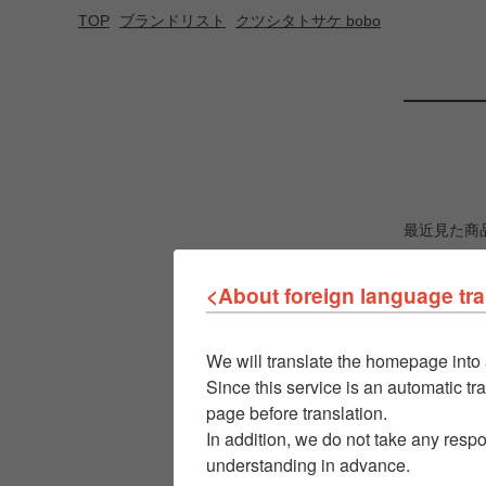
TOP
ブランドリスト
クツシタトサケ bobo
最近見た商
<About foreign language tra
We will translate the homepage into 
Since this service is an automatic tra
page before translation.
In addition, we do not take any respo
understanding in advance.