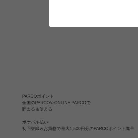
PARCOポイント
全国のPARCOやONLINE PARCOで
貯まる＆使える
ポケパル払い
初回登録＆お買物で最大1,500円分のPARCOポイント進呈