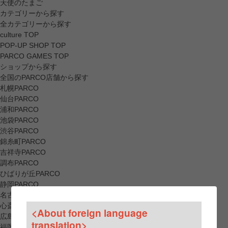
天使のたまご
カテゴリーから探す
全カテゴリーから探す
culture TOP
POP-UP SHOP TOP
PARCO GAMES TOP
ショップから探す
全国のPARCO店舗から探す
札幌PARCO
仙台PARCO
浦和PARCO
池袋PARCO
渋谷PARCO
錦糸町PARCO
吉祥寺PARCO
調布PARCO
ひばりが丘PARCO
静岡PARCO
名古屋PARCO
心斎橋PARCO
<About foreign language
広島PARCO
translation>
福岡PARCO