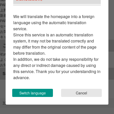
PARCO_ya
上野
新着アイテムから探す
We will translate the homepage into a foreign
PARCO限定アイテムから探す
language using the automatic translation
セールアイテムから探す
service.
お気に入りから探す
Since this service is an automatic translation
キャンペーン/クーポン対象から探す
system, it may not be translated correctly and
ご利用案内
may differ from the original content of the page
before translation.
初めてのお客様へ
In addition, we do not take any responsibility for
よくあるご質問 / お問い合わせ
any direct or indirect damage caused by using
お知らせ
this service. Thank you for your understanding in
SNSアカウント
advance.
Switch language
Cancel
TOP
ブランドリスト
GOOD SMILE POP UP STORE（PIXEL）