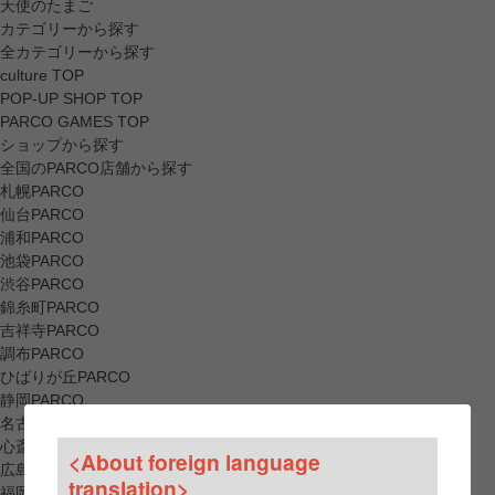
天使のたまご
カテゴリーから探す
全カテゴリーから探す
culture TOP
POP-UP SHOP TOP
PARCO GAMES TOP
ショップから探す
全国のPARCO店舗から探す
札幌PARCO
仙台PARCO
浦和PARCO
池袋PARCO
渋谷PARCO
錦糸町PARCO
吉祥寺PARCO
調布PARCO
ひばりが丘PARCO
静岡PARCO
名古屋PARCO
心斎橋PARCO
<About foreign language
広島PARCO
translation>
福岡PARCO