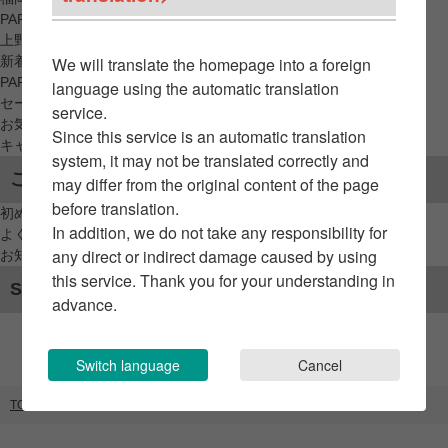
PARCO_ya
上野
新着アイテムから探す
We will translate the homepage into a foreign
PARCO限定アイテムから探す
language using the automatic translation
セールアイテムから探す
service.
お気に入りから探す
Since this service is an automatic translation
キャンペーン/クーポン対象から探す
system, it may not be translated correctly and
ご利用案内
may differ from the original content of the page
before translation.
初めてのお客様へ
In addition, we do not take any responsibility for
よくあるご質問 / お問い合わせ
any direct or indirect damage caused by using
お知らせ
this service. Thank you for your understanding in
SNSアカウント
advance.
Switch language
Cancel
TOP
ブランドリスト
grape・fomulo（PATH）