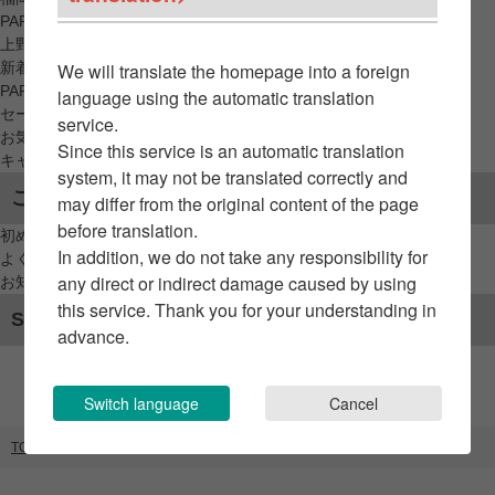
PARCO_ya
上野
新着アイテムから探す
We will translate the homepage into a foreign
PARCO限定アイテムから探す
language using the automatic translation
セールアイテムから探す
service.
お気に入りから探す
Since this service is an automatic translation
キャンペーン/クーポン対象から探す
system, it may not be translated correctly and
ご利用案内
may differ from the original content of the page
before translation.
初めてのお客様へ
In addition, we do not take any responsibility for
よくあるご質問 / お問い合わせ
any direct or indirect damage caused by using
お知らせ
this service. Thank you for your understanding in
SNSアカウント
advance.
Switch language
Cancel
TOP
ブランドリスト
MARC JACOBS EVENT SPACE