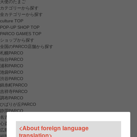
天使のたまご
カテゴリーから探す
全カテゴリーから探す
culture TOP
POP-UP SHOP TOP
PARCO GAMES TOP
ショップから探す
全国のPARCO店舗から探す
札幌PARCO
仙台PARCO
浦和PARCO
池袋PARCO
渋谷PARCO
錦糸町PARCO
吉祥寺PARCO
調布PARCO
ひばりが丘PARCO
静岡PARCO
名古屋PARCO
心斎橋PARCO
<About foreign language
広島PARCO
translation>
福岡PARCO