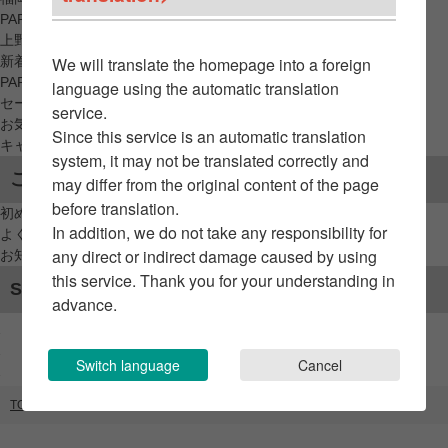
PARCO_ya
上野
新着アイテムから探す
We will translate the homepage into a foreign
PARCO限定アイテムから探す
language using the automatic translation
セールアイテムから探す
service.
お気に入りから探す
Since this service is an automatic translation
キャンペーン/クーポン対象から探す
system, it may not be translated correctly and
ご利用案内
may differ from the original content of the page
before translation.
初めてのお客様へ
In addition, we do not take any responsibility for
よくあるご質問 / お問い合わせ
any direct or indirect damage caused by using
お知らせ
this service. Thank you for your understanding in
SNSアカウント
advance.
Switch language
Cancel
TOP
ブランドリスト
まじかるちいかわ