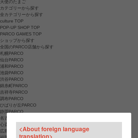
天使のたまご
カテゴリーから探す
全カテゴリーから探す
culture TOP
POP-UP SHOP TOP
PARCO GAMES TOP
ショップから探す
全国のPARCO店舗から探す
札幌PARCO
仙台PARCO
浦和PARCO
池袋PARCO
渋谷PARCO
錦糸町PARCO
吉祥寺PARCO
調布PARCO
ひばりが丘PARCO
静岡PARCO
名古屋PARCO
心斎橋PARCO
<About foreign language
広島PARCO
translation>
福岡PARCO