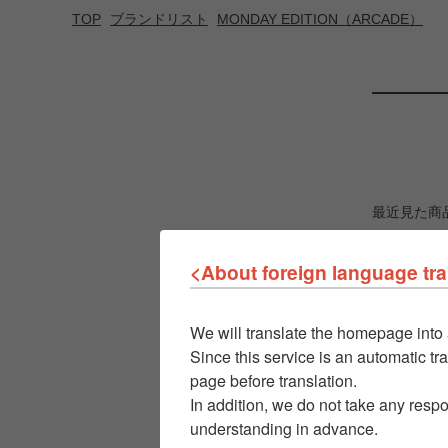
TOP
ブランドリスト
MONDAY EDITION（ARCADE）
最近見た商
<About foreign language tra
We will translate the homepage into 
Since this service is an automatic tra
page before translation.
In addition, we do not take any respo
understanding in advance.