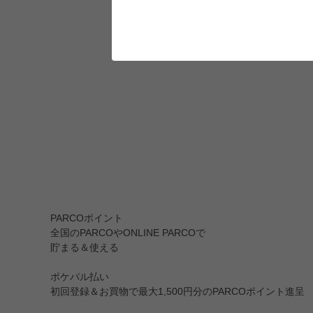
PARCOポイント
全国のPARCOやONLINE PARCOで
貯まる＆使える
ポケパル払い
初回登録＆お買物で最大1,500円分のPARCOポイント進呈