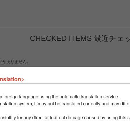
CHECKED ITEMS
最近チェ
品がありません。
nslation>
a foreign language using the automatic translation service.
nslation system, it may not be translated correctly and may differ
nsibility for any direct or indirect damage caused by using this 