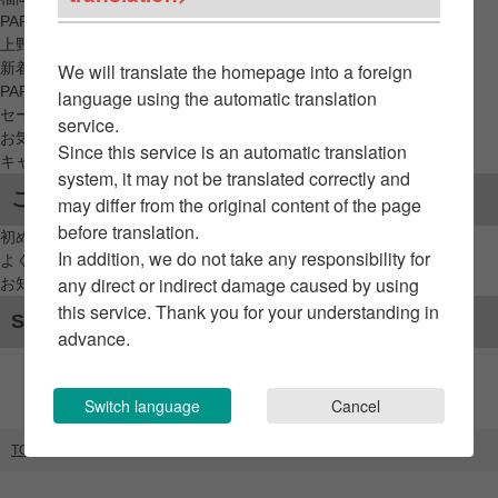
PARCO_ya
上野
新着アイテムから探す
We will translate the homepage into a foreign
PARCO限定アイテムから探す
language using the automatic translation
セールアイテムから探す
service.
お気に入りから探す
Since this service is an automatic translation
キャンペーン/クーポン対象から探す
system, it may not be translated correctly and
ご利用案内
may differ from the original content of the page
before translation.
初めてのお客様へ
In addition, we do not take any responsibility for
よくあるご質問 / お問い合わせ
any direct or indirect damage caused by using
お知らせ
this service. Thank you for your understanding in
SNSアカウント
advance.
Switch language
Cancel
TOP
ブランドリスト
メディストア