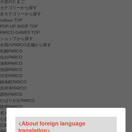
天使のたまご
カテゴリーから探す
全カテゴリーから探す
culture TOP
POP-UP SHOP TOP
PARCO GAMES TOP
ショップから探す
全国のPARCO店舗から探す
札幌PARCO
仙台PARCO
浦和PARCO
池袋PARCO
渋谷PARCO
錦糸町PARCO
吉祥寺PARCO
調布PARCO
ひばりが丘PARCO
静岡PARCO
名古屋PARCO
心斎橋PARCO
<About foreign language
広島PARCO
translation>
福岡PARCO