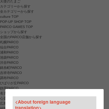
天使のたまご
カテゴリーから探す
全カテゴリーから探す
culture TOP
POP-UP SHOP TOP
PARCO GAMES TOP
ショップから探す
全国のPARCO店舗から探す
札幌PARCO
仙台PARCO
浦和PARCO
池袋PARCO
渋谷PARCO
錦糸町PARCO
吉祥寺PARCO
調布PARCO
ひばりが丘PARCO
静岡PARCO
名古屋PARCO
心斎橋PARCO
<About foreign language
広島PARCO
translation>
福岡PARCO