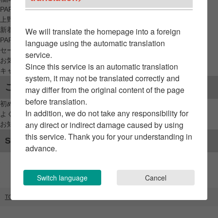
PARCO_ya
上野
新着アイテムから探す
We will translate the homepage into a foreign
PARCO限定アイテムから探す
language using the automatic translation
セールアイテムから探す
service.
お気に入りから探す
Since this service is an automatic translation
キャンペーン/クーポン対象から探す
system, it may not be translated correctly and
ご利用案内
may differ from the original content of the page
before translation.
初めてのお客様へ
In addition, we do not take any responsibility for
よくあるご質問 / お問い合わせ
any direct or indirect damage caused by using
お知らせ
this service. Thank you for your understanding in
SNSアカウント
advance.
Switch language
Cancel
TOP
ブランドリスト
ミルクフェド