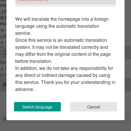
PARCO_ya
上野
新着アイテムから探す
We will translate the homepage into a foreign
PARCO限定アイテムから探す
language using the automatic translation
セールアイテムから探す
service.
お気に入りから探す
Since this service is an automatic translation
キャンペーン/クーポン対象から探す
system, it may not be translated correctly and
ご利用案内
may differ from the original content of the page
before translation.
初めてのお客様へ
In addition, we do not take any responsibility for
よくあるご質問 / お問い合わせ
any direct or indirect damage caused by using
お知らせ
this service. Thank you for your understanding in
SNSアカウント
advance.
Switch language
Cancel
TOP
ブランドリスト
Mid-Century MODERN