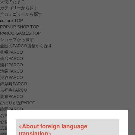
天使のたまご
カテゴリーから探す
全カテゴリーから探す
culture TOP
POP-UP SHOP TOP
PARCO GAMES TOP
ショップから探す
全国のPARCO店舗から探す
札幌PARCO
仙台PARCO
浦和PARCO
池袋PARCO
渋谷PARCO
錦糸町PARCO
吉祥寺PARCO
調布PARCO
ひばりが丘PARCO
静岡PARCO
名古屋PARCO
心斎橋PARCO
<About foreign language
広島PARCO
translation>
福岡PARCO