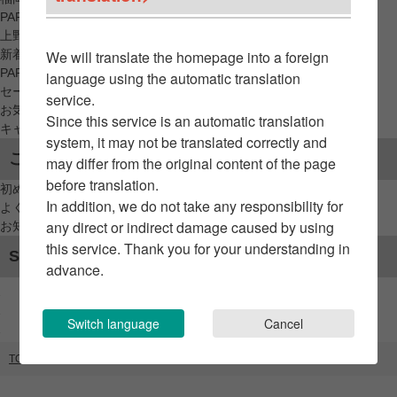
PARCO_ya
上野
新着アイテムから探す
We will translate the homepage into a foreign
PARCO限定アイテムから探す
language using the automatic translation
セールアイテムから探す
service.
お気に入りから探す
Since this service is an automatic translation
キャンペーン/クーポン対象から探す
system, it may not be translated correctly and
ご利用案内
may differ from the original content of the page
before translation.
初めてのお客様へ
In addition, we do not take any responsibility for
よくあるご質問 / お問い合わせ
any direct or indirect damage caused by using
お知らせ
this service. Thank you for your understanding in
SNSアカウント
advance.
Switch language
Cancel
TOP
ブランドリスト
ミチュールフォトスタジオ