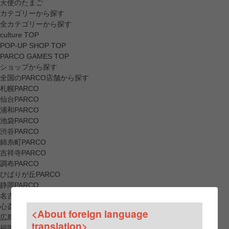
天使のたまご
カテゴリーから探す
全カテゴリーから探す
culture TOP
POP-UP SHOP TOP
PARCO GAMES TOP
ショップから探す
全国のPARCO店舗から探す
札幌PARCO
仙台PARCO
浦和PARCO
池袋PARCO
渋谷PARCO
錦糸町PARCO
吉祥寺PARCO
調布PARCO
ひばりが丘PARCO
静岡PARCO
名古屋PARCO
心斎橋PARCO
<About foreign language
広島PARCO
translation>
福岡PARCO