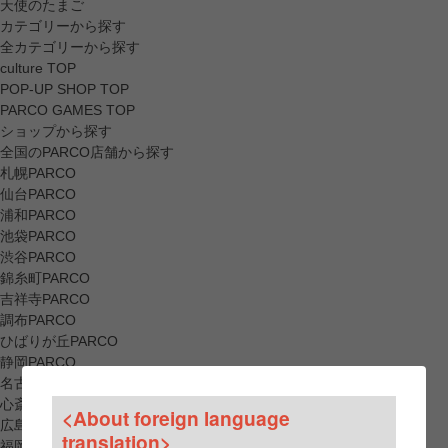
天使のたまご
カテゴリーから探す
全カテゴリーから探す
culture TOP
POP-UP SHOP TOP
PARCO GAMES TOP
ショップから探す
全国のPARCO店舗から探す
札幌PARCO
仙台PARCO
浦和PARCO
池袋PARCO
渋谷PARCO
錦糸町PARCO
吉祥寺PARCO
調布PARCO
ひばりが丘PARCO
静岡PARCO
名古屋PARCO
心斎橋PARCO
<About foreign language
広島PARCO
translation>
福岡PARCO