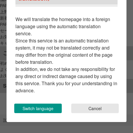
PARCO_ya
上野
新着アイテムから探す
We will translate the homepage into a foreign
PARCO限定アイテムから探す
language using the automatic translation
セールアイテムから探す
service.
お気に入りから探す
Since this service is an automatic translation
キャンペーン/クーポン対象から探す
system, it may not be translated correctly and
ご利用案内
may differ from the original content of the page
before translation.
初めてのお客様へ
In addition, we do not take any responsibility for
よくあるご質問 / お問い合わせ
any direct or indirect damage caused by using
お知らせ
this service. Thank you for your understanding in
SNSアカウント
advance.
Switch language
Cancel
TOP
ブランドリスト
ミズノショップ名古屋パルコ