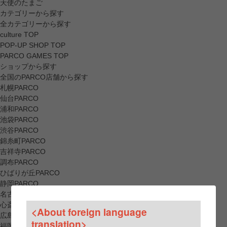
天使のたまご
カテゴリーから探す
全カテゴリーから探す
culture TOP
POP-UP SHOP TOP
PARCO GAMES TOP
ショップから探す
全国のPARCO店舗から探す
札幌PARCO
仙台PARCO
浦和PARCO
池袋PARCO
渋谷PARCO
錦糸町PARCO
吉祥寺PARCO
調布PARCO
ひばりが丘PARCO
静岡PARCO
名古屋PARCO
心斎橋PARCO
<About foreign language
広島PARCO
translation>
福岡PARCO