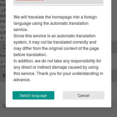
PARCO_ya
上野
新着アイテムから探す
We will translate the homepage into a foreign
PARCO限定アイテムから探す
language using the automatic translation
セールアイテムから探す
service.
お気に入りから探す
Since this service is an automatic translation
キャンペーン/クーポン対象から探す
system, it may not be translated correctly and
ご利用案内
may differ from the original content of the page
before translation.
初めてのお客様へ
In addition, we do not take any responsibility for
よくあるご質問 / お問い合わせ
any direct or indirect damage caused by using
お知らせ
this service. Thank you for your understanding in
SNSアカウント
advance.
Switch language
Cancel
TOP
ブランドリスト
MUCHA