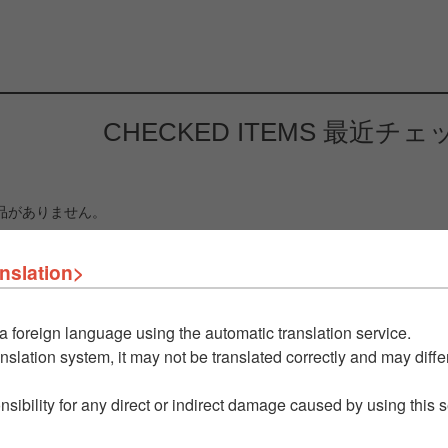
CHECKED ITEMS
最近チェ
品がありません。
nslation>
a foreign language using the automatic translation service.
nslation system, it may not be translated correctly and may differ
nsibility for any direct or indirect damage caused by using this 