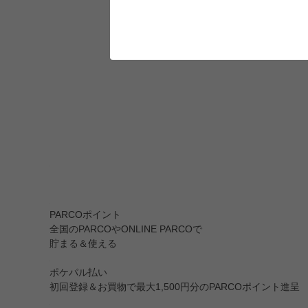
PARCOポイント
全国のPARCOやONLINE PARCOで
貯まる＆使える
ポケパル払い
初回登録＆お買物で最大1,500円分のPARCOポイント進呈