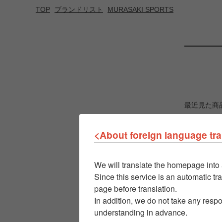
TOP
ブランドリスト
MURASAKI SPORTS
最近見た商
<About foreign language tra
We will translate the homepage into 
Since this service is an automatic tra
page before translation.
In addition, we do not take any respo
understanding in advance.