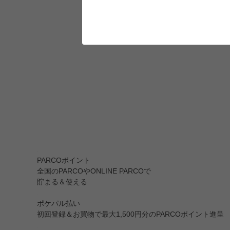
PARCOポイント
全国のPARCOやONLINE PARCOで
貯まる＆使える
ポケパル払い
初回登録＆お買物で最大1,500円分のPARCOポイント進呈