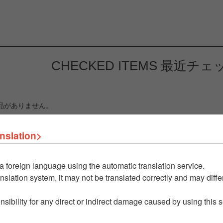
CHECKED ITEMS
最近チェ
品がありません。
nslation>
a foreign language using the automatic translation service.
nslation system, it may not be translated correctly and may differ
nsibility for any direct or indirect damage caused by using this 