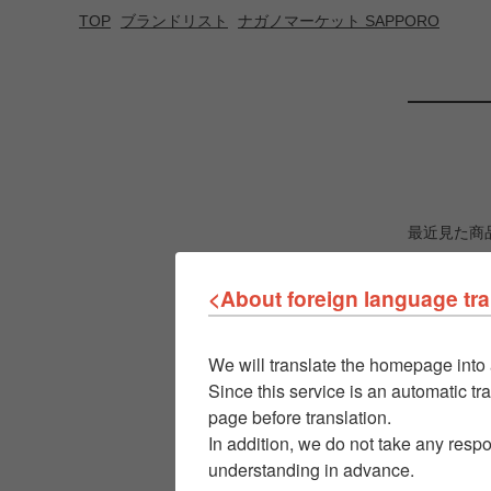
TOP
ブランドリスト
ナガノマーケット SAPPORO
最近見た商
<About foreign language tra
We will translate the homepage into 
Since this service is an automatic tra
page before translation.
In addition, we do not take any respo
understanding in advance.