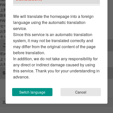
PARCO_ya
上野
新着アイテムから探す
We will translate the homepage into a foreign
PARCO限定アイテムから探す
language using the automatic translation
セールアイテムから探す
service.
お気に入りから探す
Since this service is an automatic translation
キャンペーン/クーポン対象から探す
system, it may not be translated correctly and
ご利用案内
may differ from the original content of the page
before translation.
初めてのお客様へ
In addition, we do not take any responsibility for
よくあるご質問 / お問い合わせ
any direct or indirect damage caused by using
お知らせ
this service. Thank you for your understanding in
SNSアカウント
advance.
Switch language
Cancel
TOP
ブランドリスト
19-69（GATE）