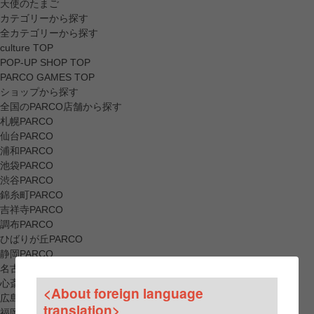
天使のたまご
カテゴリーから探す
全カテゴリーから探す
culture TOP
POP-UP SHOP TOP
PARCO GAMES TOP
ショップから探す
全国のPARCO店舗から探す
札幌PARCO
仙台PARCO
浦和PARCO
池袋PARCO
渋谷PARCO
錦糸町PARCO
吉祥寺PARCO
調布PARCO
ひばりが丘PARCO
静岡PARCO
名古屋PARCO
心斎橋PARCO
<About foreign language
広島PARCO
translation>
福岡PARCO