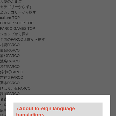
天使のたまご
カテゴリーから探す
全カテゴリーから探す
culture TOP
POP-UP SHOP TOP
PARCO GAMES TOP
ショップから探す
全国のPARCO店舗から探す
札幌PARCO
仙台PARCO
浦和PARCO
池袋PARCO
渋谷PARCO
錦糸町PARCO
吉祥寺PARCO
調布PARCO
ひばりが丘PARCO
静岡PARCO
名古屋PARCO
心斎橋PARCO
<About foreign language
広島PARCO
translation>
福岡PARCO