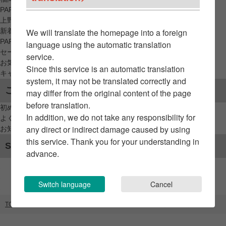
PARCO_ya
上野
新着アイテムから探す
We will translate the homepage into a foreign
PARCO限定アイテムから探す
language using the automatic translation
セールアイテムから探す
service.
お気に入りから探す
Since this service is an automatic translation
キャンペーン/クーポン対象から探す
system, it may not be translated correctly and
ご利用案内
may differ from the original content of the page
before translation.
初めてのお客様へ
In addition, we do not take any responsibility for
よくあるご質問 / お問い合わせ
any direct or indirect damage caused by using
お知らせ
this service. Thank you for your understanding in
SNSアカウント
advance.
Switch language
Cancel
TOP
ブランドリスト
New Manual・KNOWHOW jewelry（STAIRS）