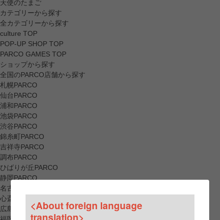
天使のたまご
カテゴリーから探す
全カテゴリーから探す
culture TOP
POP-UP SHOP TOP
PARCO GAMES TOP
ショップから探す
全国のPARCO店舗から探す
札幌PARCO
仙台PARCO
浦和PARCO
池袋PARCO
渋谷PARCO
錦糸町PARCO
吉祥寺PARCO
調布PARCO
ひばりが丘PARCO
静岡PARCO
名古屋PARCO
心斎橋PARCO
<About foreign language
広島PARCO
translation>
福岡PARCO