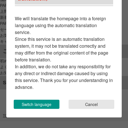
PARCO_ya
上野
新着アイテムから探す
We will translate the homepage into a foreign
PARCO限定アイテムから探す
language using the automatic translation
セールアイテムから探す
service.
お気に入りから探す
Since this service is an automatic translation
キャンペーン/クーポン対象から探す
system, it may not be translated correctly and
ご利用案内
may differ from the original content of the page
before translation.
初めてのお客様へ
In addition, we do not take any responsibility for
よくあるご質問 / お問い合わせ
any direct or indirect damage caused by using
お知らせ
this service. Thank you for your understanding in
SNSアカウント
advance.
Switch language
Cancel
TOP
ブランドリスト
Layout