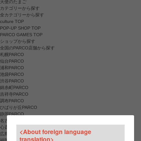
天使のたまご
カテゴリーから探す
全カテゴリーから探す
culture TOP
POP-UP SHOP TOP
PARCO GAMES TOP
ショップから探す
全国のPARCO店舗から探す
札幌PARCO
仙台PARCO
浦和PARCO
池袋PARCO
渋谷PARCO
錦糸町PARCO
吉祥寺PARCO
調布PARCO
ひばりが丘PARCO
静岡PARCO
名古屋PARCO
心斎橋PARCO
<About foreign language
広島PARCO
translation>
福岡PARCO