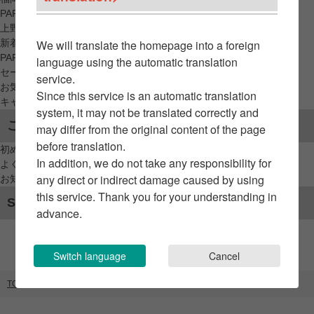
PARCO_ya
上野
新着アイテムから探す
We will translate the homepage into a foreign
PARCO限定アイテムから探す
language using the automatic translation
セールアイテムから探す
service.
お気に入りから探す
Since this service is an automatic translation
キャンペーン/クーポン対象から探す
system, it may not be translated correctly and
ご利用案内
may differ from the original content of the page
before translation.
初めてのお客様へ
In addition, we do not take any responsibility for
よくあるご質問 / お問い合わせ
any direct or indirect damage caused by using
お知らせ
this service. Thank you for your understanding in
SNSアカウント
advance.
Switch language
Cancel
TOP
ブランドリスト
リンツポップアップストア / 吉祥寺リンデ