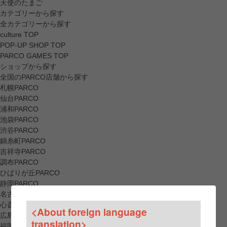
天使のたまご
カテゴリーから探す
全カテゴリーから探す
culture TOP
POP-UP SHOP TOP
PARCO GAMES TOP
ショップから探す
全国のPARCO店舗から探す
札幌PARCO
仙台PARCO
浦和PARCO
池袋PARCO
渋谷PARCO
錦糸町PARCO
吉祥寺PARCO
調布PARCO
ひばりが丘PARCO
静岡PARCO
名古屋PARCO
心斎橋PARCO
<About foreign language
広島PARCO
translation>
福岡PARCO