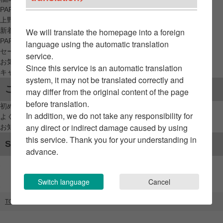
PARCO_ya
上野
新着アイテムから探す
We will translate the homepage into a foreign
PARCO限定アイテムから探す
language using the automatic translation
セールアイテムから探す
service.
お気に入りから探す
Since this service is an automatic translation
キャンペーン/クーポン対象から探す
system, it may not be translated correctly and
ご利用案内
may differ from the original content of the page
before translation.
初めてのお客様へ
In addition, we do not take any responsibility for
よくあるご質問 / お問い合わせ
any direct or indirect damage caused by using
お知らせ
this service. Thank you for your understanding in
SNSアカウント
advance.
Switch language
Cancel
TOP
ブランドリスト
リアコ