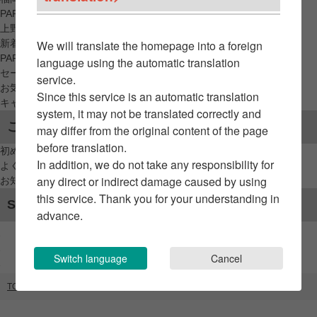
PARCO_ya
上野
新着アイテムから探す
We will translate the homepage into a foreign
PARCO限定アイテムから探す
language using the automatic translation
セールアイテムから探す
service.
お気に入りから探す
Since this service is an automatic translation
キャンペーン/クーポン対象から探す
system, it may not be translated correctly and
ご利用案内
may differ from the original content of the page
before translation.
初めてのお客様へ
In addition, we do not take any responsibility for
よくあるご質問 / お問い合わせ
any direct or indirect damage caused by using
お知らせ
this service. Thank you for your understanding in
SNSアカウント
advance.
Switch language
Cancel
TOP
ブランドリスト
LOTTO（CORE）