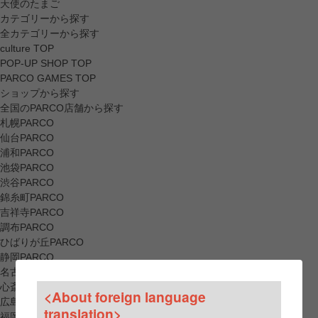
天使のたまご
カテゴリーから探す
全カテゴリーから探す
culture TOP
POP-UP SHOP TOP
PARCO GAMES TOP
ショップから探す
全国のPARCO店舗から探す
札幌PARCO
仙台PARCO
浦和PARCO
池袋PARCO
渋谷PARCO
錦糸町PARCO
吉祥寺PARCO
調布PARCO
ひばりが丘PARCO
静岡PARCO
名古屋PARCO
心斎橋PARCO
<About foreign language
広島PARCO
translation>
福岡PARCO