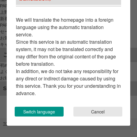
PARCO_ya
上野
新着アイテムから探す
We will translate the homepage into a foreign
PARCO限定アイテムから探す
language using the automatic translation
セールアイテムから探す
service.
お気に入りから探す
Since this service is an automatic translation
キャンペーン/クーポン対象から探す
system, it may not be translated correctly and
ご利用案内
may differ from the original content of the page
before translation.
初めてのお客様へ
In addition, we do not take any responsibility for
よくあるご質問 / お問い合わせ
any direct or indirect damage caused by using
お知らせ
this service. Thank you for your understanding in
SNSアカウント
advance.
Switch language
Cancel
TOP
ブランドリスト
ザ・キッス