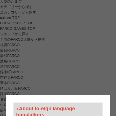
天使のたまご
カテゴリーから探す
全カテゴリーから探す
culture TOP
POP-UP SHOP TOP
PARCO GAMES TOP
ショップから探す
全国のPARCO店舗から探す
札幌PARCO
仙台PARCO
浦和PARCO
池袋PARCO
渋谷PARCO
錦糸町PARCO
吉祥寺PARCO
調布PARCO
ひばりが丘PARCO
静岡PARCO
名古屋PARCO
心斎橋PARCO
<About foreign language
広島PARCO
translation>
福岡PARCO