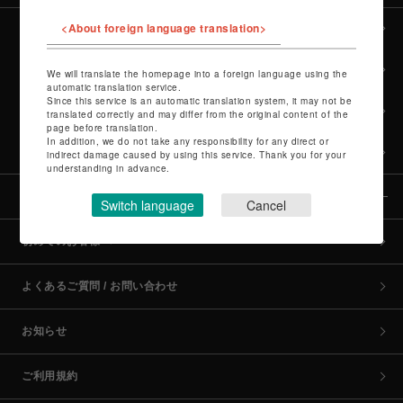
<About foreign language translation>
全カテゴリーから探す
culture TOP
We will translate the homepage into a foreign language using the
automatic translation service.
Since this service is an automatic translation system, it may not be
POP-UP SHOP TOP
translated correctly and may differ from the original content of the
page before translation.
In addition, we do not take any responsibility for any direct or
PARCO GAMES TOP
indirect damage caused by using this service. Thank you for your
understanding in advance.
全国のPARCO店舗
Switch language
Cancel
初めてのお客様へ
よくあるご質問 / お問い合わせ
お知らせ
ご利用規約