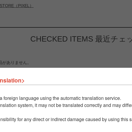
 UP STORE（PIXEL）
CHECKED ITEMS
最近チェ
品がありません。
nslation>
a foreign language using the automatic translation service.
nslation system, it may not be translated correctly and may differ
nsibility for any direct or indirect damage caused by using this 