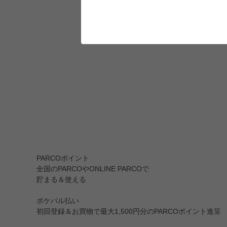
PARCOポイント
全国のPARCOやONLINE PARCOで
貯まる＆使える
ポケパル払い
初回登録＆お買物で最大1,500円分のPARCOポイント進呈