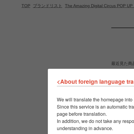
TOP
ブランドリスト
The Amazing Digital Circus POP
最近見た商
<About foreign language tra
We will translate the homepage into 
Since this service is an automatic tra
page before translation.
In addition, we do not take any respo
understanding in advance.