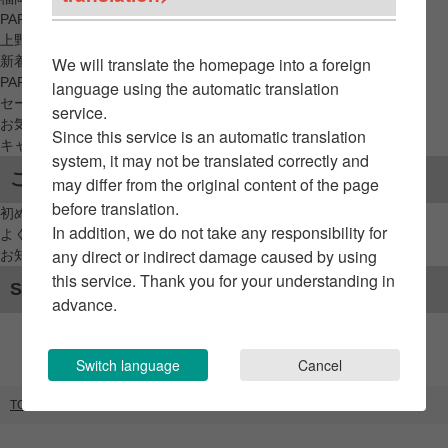
PARCO_ya
上野
新着アイテムから探す
We will translate the homepage into a foreign
PARCO限定アイテムから探す
language using the automatic translation
セールアイテムから探す
service.
お気に入りから探す
Since this service is an automatic translation
キャンペーン/クーポン対象から探す
system, it may not be translated correctly and
ご利用案内
may differ from the original content of the page
before translation.
初めてのお客様へ
In addition, we do not take any responsibility for
よくあるご質問 / お問い合わせ
any direct or indirect damage caused by using
お知らせ
this service. Thank you for your understanding in
SNSアカウント
advance.
Switch language
Cancel
TOP
ブランドリスト
千賀デンタルクリニック