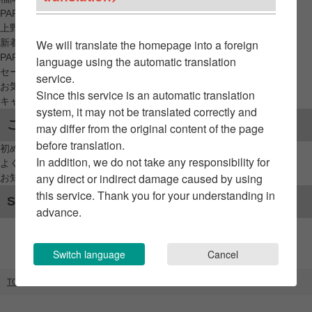
PARCO_ya
上野
新着アイテムから探す
We will translate the homepage into a foreign
PARCO限定アイテムから探す
language using the automatic translation
セールアイテムから探す
service.
お気に入りから探す
Since this service is an automatic translation
キャンペーン/クーポン対象から探す
system, it may not be translated correctly and
ご利用案内
may differ from the original content of the page
before translation.
初めてのお客様へ
In addition, we do not take any responsibility for
よくあるご質問 / お問い合わせ
any direct or indirect damage caused by using
お知らせ
this service. Thank you for your understanding in
SNSアカウント
advance.
Switch language
Cancel
TOP
ブランドリスト
SAVE THE DUCK