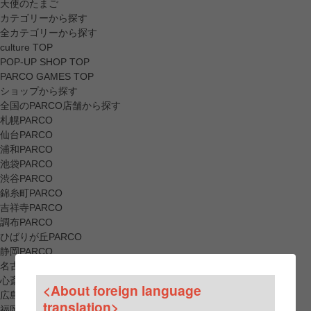
天使のたまご
カテゴリーから探す
全カテゴリーから探す
culture TOP
POP-UP SHOP TOP
PARCO GAMES TOP
ショップから探す
全国のPARCO店舗から探す
札幌PARCO
仙台PARCO
浦和PARCO
池袋PARCO
渋谷PARCO
錦糸町PARCO
吉祥寺PARCO
調布PARCO
ひばりが丘PARCO
静岡PARCO
名古屋PARCO
心斎橋PARCO
<About foreign language
広島PARCO
translation>
福岡PARCO