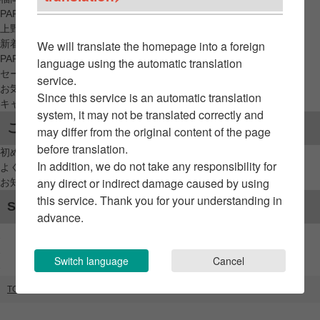
PARCO_ya
上野
新着アイテムから探す
We will translate the homepage into a foreign
PARCO限定アイテムから探す
language using the automatic translation
セールアイテムから探す
service.
お気に入りから探す
Since this service is an automatic translation
キャンペーン/クーポン対象から探す
system, it may not be translated correctly and
ご利用案内
may differ from the original content of the page
before translation.
初めてのお客様へ
In addition, we do not take any responsibility for
よくあるご質問 / お問い合わせ
any direct or indirect damage caused by using
お知らせ
this service. Thank you for your understanding in
SNSアカウント
advance.
Switch language
Cancel
TOP
ブランドリスト
セルブ