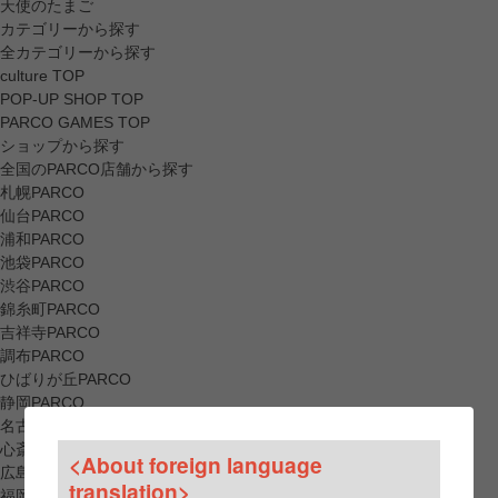
天使のたまご
カテゴリーから探す
全カテゴリーから探す
culture TOP
POP-UP SHOP TOP
PARCO GAMES TOP
ショップから探す
全国のPARCO店舗から探す
札幌PARCO
仙台PARCO
浦和PARCO
池袋PARCO
渋谷PARCO
錦糸町PARCO
吉祥寺PARCO
調布PARCO
ひばりが丘PARCO
静岡PARCO
名古屋PARCO
心斎橋PARCO
<About foreign language
広島PARCO
translation>
福岡PARCO