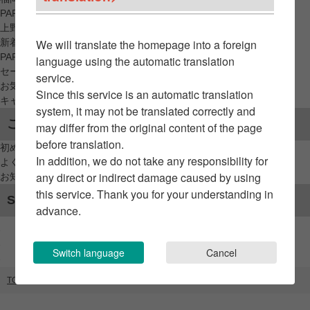
PARCO_ya
上野
新着アイテムから探す
We will translate the homepage into a foreign
PARCO限定アイテムから探す
language using the automatic translation
セールアイテムから探す
service.
お気に入りから探す
Since this service is an automatic translation
キャンペーン/クーポン対象から探す
system, it may not be translated correctly and
ご利用案内
may differ from the original content of the page
before translation.
初めてのお客様へ
In addition, we do not take any responsibility for
よくあるご質問 / お問い合わせ
any direct or indirect damage caused by using
お知らせ
this service. Thank you for your understanding in
SNSアカウント
advance.
Switch language
Cancel
TOP
ブランドリスト
・JAMES・CAFE