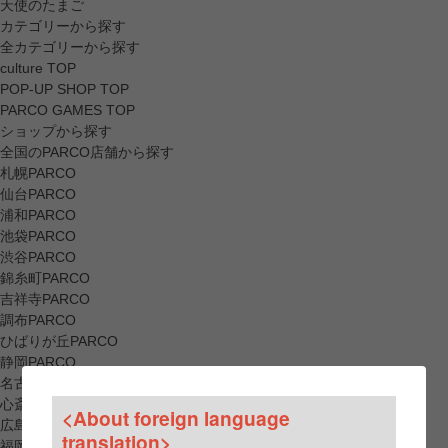
天使のたまご
カテゴリーから探す
全カテゴリーから探す
culture TOP
POP-UP SHOP TOP
PARCO GAMES TOP
ショップから探す
全国のPARCO店舗から探す
札幌PARCO
仙台PARCO
浦和PARCO
池袋PARCO
渋谷PARCO
錦糸町PARCO
吉祥寺PARCO
調布PARCO
ひばりが丘PARCO
静岡PARCO
名古屋PARCO
心斎橋PARCO
<About foreign language
広島PARCO
translation>
福岡PARCO