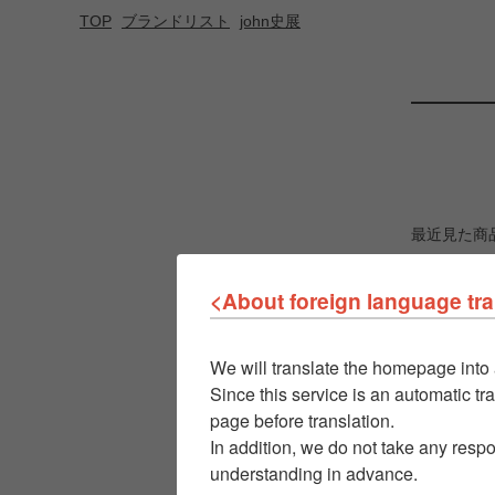
TOP
ブランドリスト
john史展
最近見た商
<About foreign language tra
We will translate the homepage into 
Since this service is an automatic tra
page before translation.
In addition, we do not take any respo
understanding in advance.