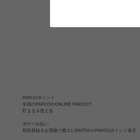
PARCOポイント
全国のPARCOやONLINE PARCOで
貯まる＆使える
ポケパル払い
初回登録＆お買物で最大1,500円分のPARCOポイント進呈