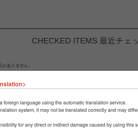
CHECKED ITEMS
最近チェ
品がありません。
nslation>
a foreign language using the automatic translation service.
nslation system, it may not be translated correctly and may differ
nsibility for any direct or indirect damage caused by using this 