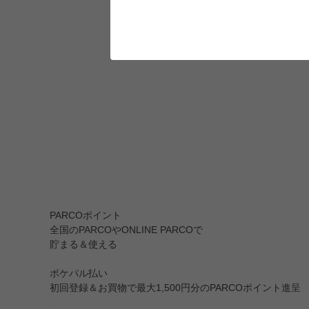
PARCOポイント
全国のPARCOやONLINE PARCOで
貯まる＆使える
ポケパル払い
初回登録＆お買物で最大1,500円分のPARCOポイント進呈