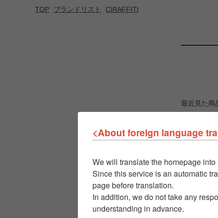
TOP
ブランドリスト
CIRAFFITI
最近見た商
<About foreign language tra
We will translate the homepage into 
Since this service is an automatic tra
page before translation.
In addition, we do not take any respo
understanding in advance.