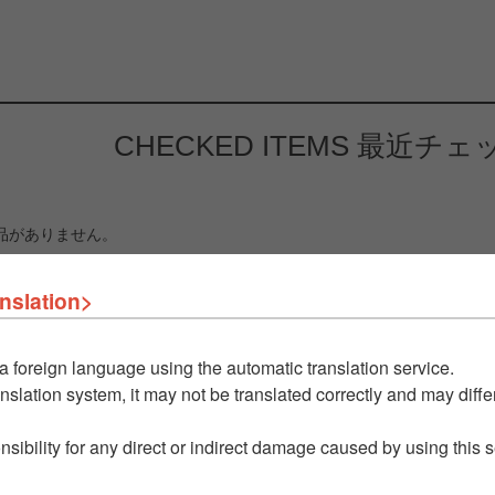
CHECKED ITEMS
最近チェ
品がありません。
nslation>
a foreign language using the automatic translation service.
nslation system, it may not be translated correctly and may differ
nsibility for any direct or indirect damage caused by using this 