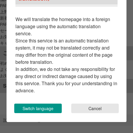
PARCO_ya
上野
新着アイテムから探す
We will translate the homepage into a foreign
PARCO限定アイテムから探す
language using the automatic translation
セールアイテムから探す
service.
お気に入りから探す
Since this service is an automatic translation
キャンペーン/クーポン対象から探す
system, it may not be translated correctly and
ご利用案内
may differ from the original content of the page
before translation.
初めてのお客様へ
In addition, we do not take any responsibility for
よくあるご質問 / お問い合わせ
any direct or indirect damage caused by using
お知らせ
this service. Thank you for your understanding in
SNSアカウント
advance.
Switch language
Cancel
TOP
ブランドリスト
_SHIP KOMBUCHA