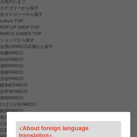
天使のたまご
カテゴリーから探す
全カテゴリーから探す
culture TOP
POP-UP SHOP TOP
PARCO GAMES TOP
ショップから探す
全国のPARCO店舗から探す
札幌PARCO
仙台PARCO
浦和PARCO
池袋PARCO
渋谷PARCO
錦糸町PARCO
吉祥寺PARCO
調布PARCO
ひばりが丘PARCO
静岡PARCO
名古屋PARCO
心斎橋PARCO
<About foreign language
広島PARCO
translation>
福岡PARCO