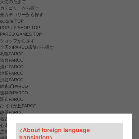
天使のたまご
カテゴリーから探す
全カテゴリーから探す
culture TOP
POP-UP SHOP TOP
PARCO GAMES TOP
ショップから探す
全国のPARCO店舗から探す
札幌PARCO
仙台PARCO
浦和PARCO
池袋PARCO
渋谷PARCO
錦糸町PARCO
吉祥寺PARCO
調布PARCO
ひばりが丘PARCO
静岡PARCO
名古屋PARCO
心斎橋PARCO
<About foreign language
広島PARCO
translation>
福岡PARCO