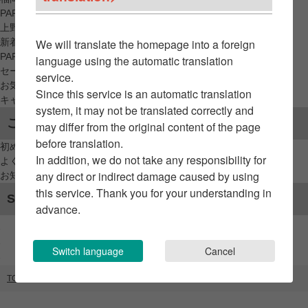
PARCO_ya
上野
新着アイテムから探す
We will translate the homepage into a foreign
PARCO限定アイテムから探す
language using the automatic translation
セールアイテムから探す
service.
お気に入りから探す
Since this service is an automatic translation
キャンペーン/クーポン対象から探す
system, it may not be translated correctly and
ご利用案内
may differ from the original content of the page
before translation.
初めてのお客様へ
In addition, we do not take any responsibility for
よくあるご質問 / お問い合わせ
any direct or indirect damage caused by using
お知らせ
this service. Thank you for your understanding in
SNSアカウント
advance.
Switch language
Cancel
TOP
ブランドリスト
C4C（GATE）