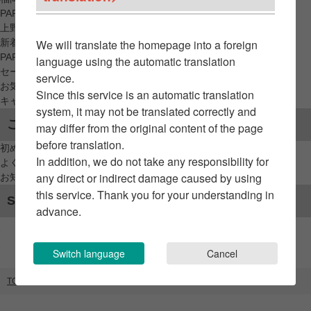
PARCO_ya
上野
新着アイテムから探す
We will translate the homepage into a foreign
PARCO限定アイテムから探す
language using the automatic translation
セールアイテムから探す
service.
お気に入りから探す
Since this service is an automatic translation
キャンペーン/クーポン対象から探す
system, it may not be translated correctly and
ご利用案内
may differ from the original content of the page
before translation.
初めてのお客様へ
In addition, we do not take any responsibility for
よくあるご質問 / お問い合わせ
any direct or indirect damage caused by using
お知らせ
this service. Thank you for your understanding in
SNSアカウント
advance.
Switch language
Cancel
TOP
ブランドリスト
SHOE FANTASY