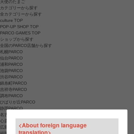
天使のたまご
カテゴリーから探す
全カテゴリーから探す
culture TOP
POP-UP SHOP TOP
PARCO GAMES TOP
ショップから探す
全国のPARCO店舗から探す
札幌PARCO
仙台PARCO
浦和PARCO
池袋PARCO
渋谷PARCO
錦糸町PARCO
吉祥寺PARCO
調布PARCO
ひばりが丘PARCO
静岡PARCO
名古屋PARCO
心斎橋PARCO
<About foreign language
広島PARCO
translation>
福岡PARCO