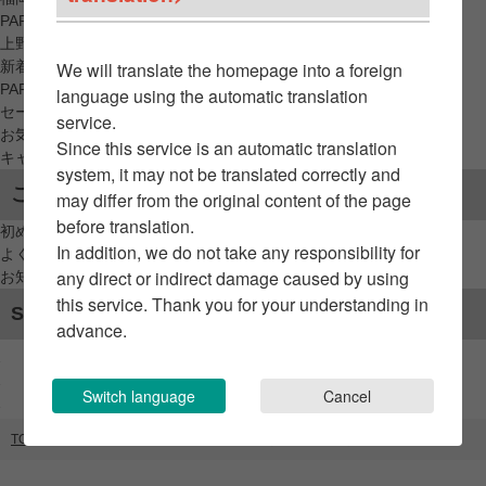
PARCO_ya
上野
新着アイテムから探す
We will translate the homepage into a foreign
PARCO限定アイテムから探す
language using the automatic translation
セールアイテムから探す
service.
お気に入りから探す
Since this service is an automatic translation
キャンペーン/クーポン対象から探す
system, it may not be translated correctly and
ご利用案内
may differ from the original content of the page
before translation.
初めてのお客様へ
In addition, we do not take any responsibility for
よくあるご質問 / お問い合わせ
any direct or indirect damage caused by using
お知らせ
this service. Thank you for your understanding in
SNSアカウント
advance.
Switch language
Cancel
TOP
ブランドリスト
SHIRO with PASSTO（The window）