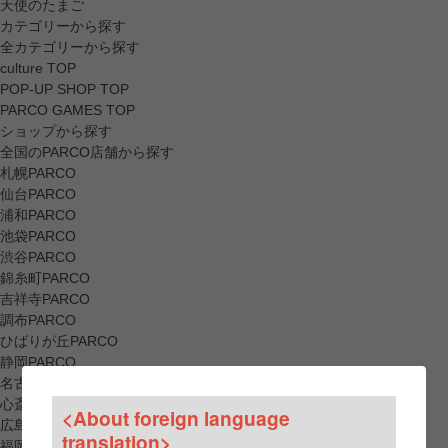
天使のたまご
カテゴリーから探す
全カテゴリーから探す
culture TOP
POP-UP SHOP TOP
PARCO GAMES TOP
ショップから探す
全国のPARCO店舗から探す
札幌PARCO
仙台PARCO
浦和PARCO
池袋PARCO
渋谷PARCO
錦糸町PARCO
吉祥寺PARCO
調布PARCO
ひばりが丘PARCO
静岡PARCO
名古屋PARCO
心斎橋PARCO
<About foreign language
広島PARCO
translation>
福岡PARCO