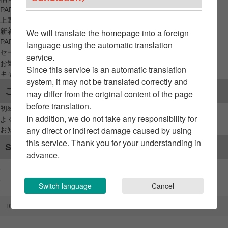
PARCO_ya
上野
新着アイテムから探す
We will translate the homepage into a foreign
PARCO限定アイテムから探す
language using the automatic translation
セールアイテムから探す
service.
お気に入りから探す
Since this service is an automatic translation
キャンペーン/クーポン対象から探す
system, it may not be translated correctly and
ご利用案内
may differ from the original content of the page
before translation.
初めてのお客様へ
In addition, we do not take any responsibility for
よくあるご質問 / お問い合わせ
any direct or indirect damage caused by using
お知らせ
this service. Thank you for your understanding in
SNSアカウント
advance.
Switch language
Cancel
TOP
ブランドリスト
シルバニアファミリー