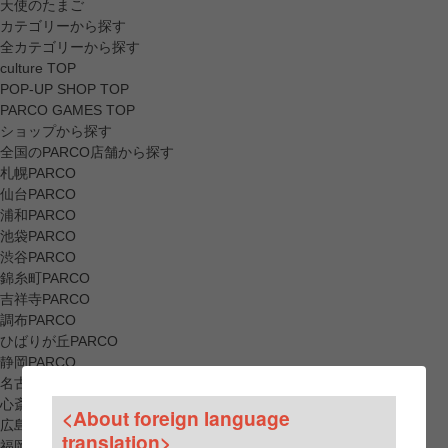
天使のたまご
カテゴリーから探す
全カテゴリーから探す
culture TOP
POP-UP SHOP TOP
PARCO GAMES TOP
ショップから探す
全国のPARCO店舗から探す
札幌PARCO
仙台PARCO
浦和PARCO
池袋PARCO
渋谷PARCO
錦糸町PARCO
吉祥寺PARCO
調布PARCO
ひばりが丘PARCO
静岡PARCO
名古屋PARCO
心斎橋PARCO
<About foreign language
広島PARCO
translation>
福岡PARCO