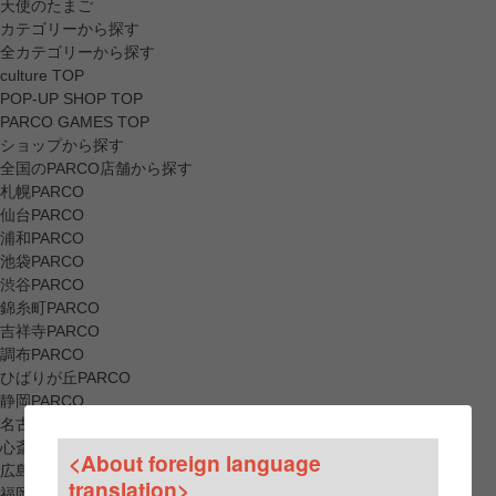
天使のたまご
カテゴリーから探す
全カテゴリーから探す
culture TOP
POP-UP SHOP TOP
PARCO GAMES TOP
ショップから探す
全国のPARCO店舗から探す
札幌PARCO
仙台PARCO
浦和PARCO
池袋PARCO
渋谷PARCO
錦糸町PARCO
吉祥寺PARCO
調布PARCO
ひばりが丘PARCO
静岡PARCO
名古屋PARCO
心斎橋PARCO
<About foreign language
広島PARCO
translation>
福岡PARCO