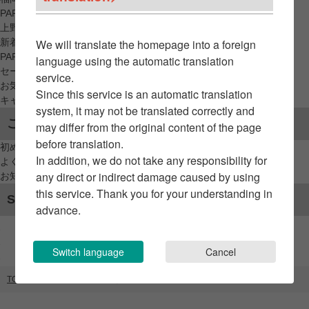
PARCO_ya
上野
新着アイテムから探す
We will translate the homepage into a foreign
PARCO限定アイテムから探す
language using the automatic translation
セールアイテムから探す
service.
お気に入りから探す
Since this service is an automatic translation
キャンペーン/クーポン対象から探す
system, it may not be translated correctly and
ご利用案内
may differ from the original content of the page
before translation.
初めてのお客様へ
In addition, we do not take any responsibility for
よくあるご質問 / お問い合わせ
any direct or indirect damage caused by using
お知らせ
this service. Thank you for your understanding in
SNSアカウント
advance.
Switch language
Cancel
TOP
ブランドリスト
人類みなボヨヨンラーメン