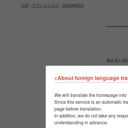
TOP
ブランドリスト
渋谷PARCO
最近見た商
<About foreign language tra
We will translate the homepage into 
Since this service is an automatic tra
page before translation.
In addition, we do not take any respo
understanding in advance.