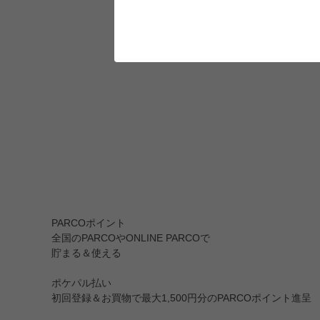
PARCOポイント
全国のPARCOやONLINE PARCOで
貯まる＆使える
ポケパル払い
初回登録＆お買物で最大1,500円分のPARCOポイント進呈