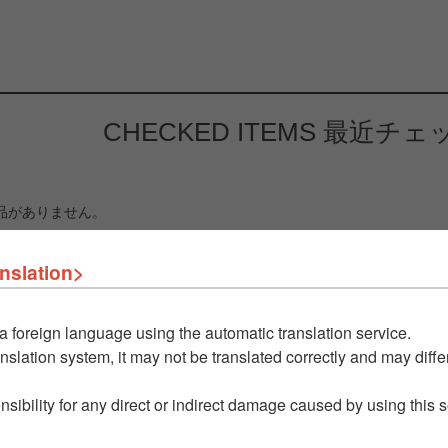
CHECKED ITEMS
最近チェ
品がありません。
nslation>
a foreign language using the automatic translation service.
nslation system, it may not be translated correctly and may differ
nsibility for any direct or indirect damage caused by using this 