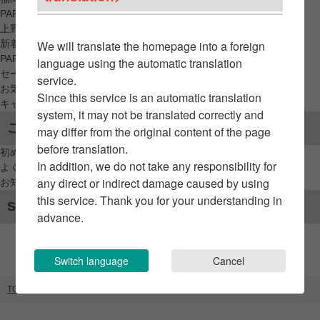
PARCO_ya
上野
新着アイテムから探す
We will translate the homepage into a foreign
PARCO限定アイテムから探す
language using the automatic translation
セールアイテムから探す
service.
お気に入りから探す
Since this service is an automatic translation
キャンペーン/クーポン対象から探す
system, it may not be translated correctly and
ご利用案内
may differ from the original content of the page
before translation.
初めてのお客様へ
In addition, we do not take any responsibility for
よくあるご質問 / お問い合わせ
any direct or indirect damage caused by using
お知らせ
this service. Thank you for your understanding in
SNSアカウント
advance.
Switch language
Cancel
TOP
ブランドリスト
GELATO PIQUE LIMITED CONCEPT STORE