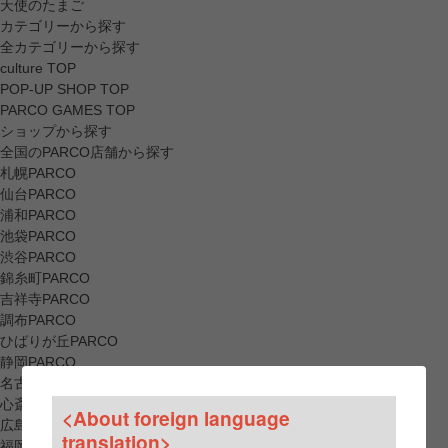
天使のたまご
カテゴリーから探す
全カテゴリーから探す
culture TOP
POP-UP SHOP TOP
PARCO GAMES TOP
ショップから探す
全国のPARCO店舗から探す
札幌PARCO
仙台PARCO
浦和PARCO
池袋PARCO
渋谷PARCO
錦糸町PARCO
吉祥寺PARCO
調布PARCO
ひばりが丘PARCO
静岡PARCO
名古屋PARCO
心斎橋PARCO
<About foreign language
広島PARCO
translation>
福岡PARCO