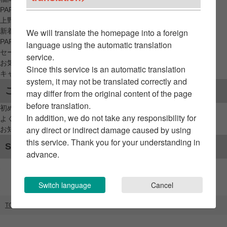
PARCO_ya
上野
新着アイテムから探す
We will translate the homepage into a foreign
PARCO限定アイテムから探す
language using the automatic translation
セールアイテムから探す
service.
お気に入りから探す
Since this service is an automatic translation
キャンペーン/クーポン対象から探す
system, it may not be translated correctly and
ご利用案内
may differ from the original content of the page
before translation.
初めてのお客様へ
In addition, we do not take any responsibility for
よくあるご質問 / お問い合わせ
any direct or indirect damage caused by using
お知らせ
this service. Thank you for your understanding in
SNSアカウント
advance.
Switch language
Cancel
TOP
ブランドリスト
TYCOON running