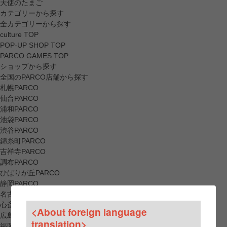
天使のたまご
カテゴリーから探す
全カテゴリーから探す
culture TOP
POP-UP SHOP TOP
PARCO GAMES TOP
ショップから探す
全国のPARCO店舗から探す
札幌PARCO
仙台PARCO
浦和PARCO
池袋PARCO
渋谷PARCO
錦糸町PARCO
吉祥寺PARCO
調布PARCO
ひばりが丘PARCO
静岡PARCO
名古屋PARCO
心斎橋PARCO
<About foreign language
広島PARCO
translation>
福岡PARCO