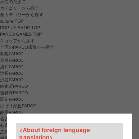
天使のたまご
カテゴリーから探す
全カテゴリーから探す
culture TOP
POP-UP SHOP TOP
PARCO GAMES TOP
ショップから探す
全国のPARCO店舗から探す
札幌PARCO
仙台PARCO
浦和PARCO
池袋PARCO
渋谷PARCO
錦糸町PARCO
吉祥寺PARCO
調布PARCO
ひばりが丘PARCO
静岡PARCO
名古屋PARCO
心斎橋PARCO
<About foreign language
広島PARCO
translation>
福岡PARCO