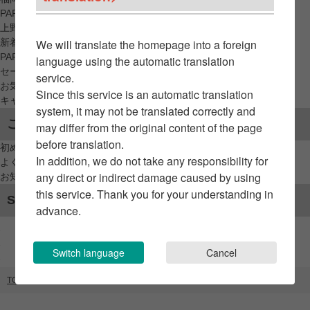
PARCO_ya
上野
新着アイテムから探す
We will translate the homepage into a foreign
PARCO限定アイテムから探す
language using the automatic translation
セールアイテムから探す
service.
お気に入りから探す
Since this service is an automatic translation
キャンペーン/クーポン対象から探す
system, it may not be translated correctly and
ご利用案内
may differ from the original content of the page
before translation.
初めてのお客様へ
In addition, we do not take any responsibility for
よくあるご質問 / お問い合わせ
any direct or indirect damage caused by using
お知らせ
this service. Thank you for your understanding in
SNSアカウント
advance.
Switch language
Cancel
TOP
ブランドリスト
TAG LIVE LAVEL