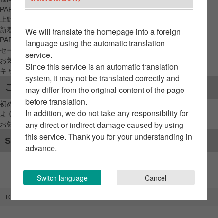
PARCO_ya
上野
新着アイテムから探す
We will translate the homepage into a foreign
PARCO限定アイテムから探す
language using the automatic translation
セールアイテムから探す
service.
お気に入りから探す
Since this service is an automatic translation
キャンペーン/クーポン対象から探す
system, it may not be translated correctly and
ご利用案内
may differ from the original content of the page
before translation.
初めてのお客様へ
In addition, we do not take any responsibility for
よくあるご質問 / お問い合わせ
any direct or indirect damage caused by using
お知らせ
this service. Thank you for your understanding in
SNSアカウント
advance.
Switch language
Cancel
TOP
ブランドリスト
tanakadaisuke（STAIRS）