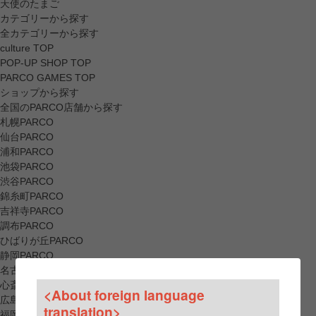
天使のたまご
カテゴリーから探す
全カテゴリーから探す
culture TOP
POP-UP SHOP TOP
PARCO GAMES TOP
ショップから探す
全国のPARCO店舗から探す
札幌PARCO
仙台PARCO
浦和PARCO
池袋PARCO
渋谷PARCO
錦糸町PARCO
吉祥寺PARCO
調布PARCO
ひばりが丘PARCO
静岡PARCO
名古屋PARCO
心斎橋PARCO
<About foreign language
広島PARCO
translation>
福岡PARCO