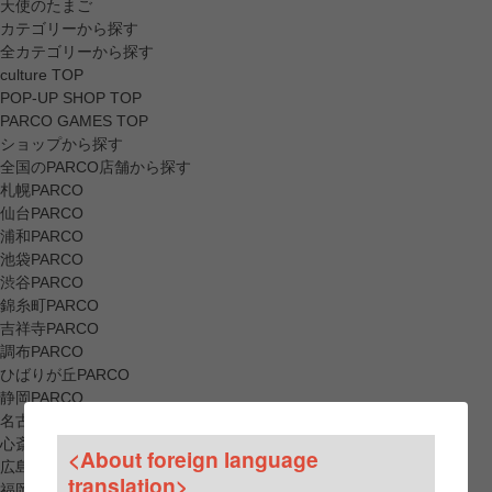
天使のたまご
カテゴリーから探す
全カテゴリーから探す
culture TOP
POP-UP SHOP TOP
PARCO GAMES TOP
ショップから探す
全国のPARCO店舗から探す
札幌PARCO
仙台PARCO
浦和PARCO
池袋PARCO
渋谷PARCO
錦糸町PARCO
吉祥寺PARCO
調布PARCO
ひばりが丘PARCO
静岡PARCO
名古屋PARCO
心斎橋PARCO
<About foreign language
広島PARCO
translation>
福岡PARCO