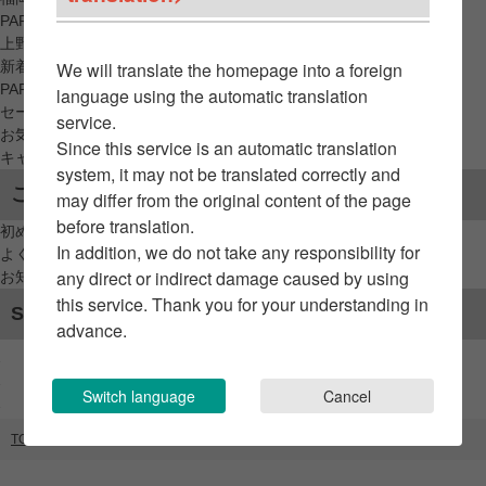
PARCO_ya
上野
新着アイテムから探す
We will translate the homepage into a foreign
PARCO限定アイテムから探す
language using the automatic translation
セールアイテムから探す
service.
お気に入りから探す
Since this service is an automatic translation
キャンペーン/クーポン対象から探す
system, it may not be translated correctly and
ご利用案内
may differ from the original content of the page
before translation.
初めてのお客様へ
In addition, we do not take any responsibility for
よくあるご質問 / お問い合わせ
any direct or indirect damage caused by using
お知らせ
this service. Thank you for your understanding in
SNSアカウント
advance.
Switch language
Cancel
TOP
ブランドリスト
タコミア