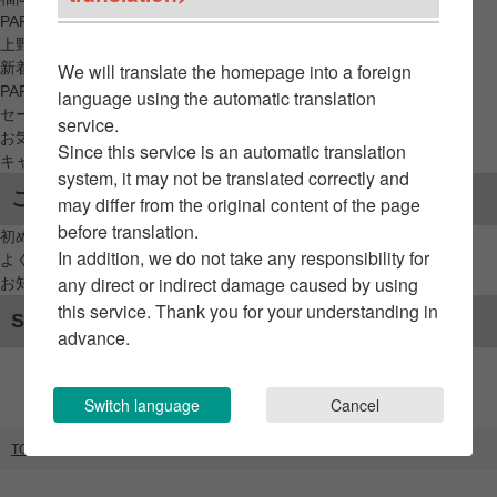
PARCO_ya
上野
新着アイテムから探す
We will translate the homepage into a foreign
PARCO限定アイテムから探す
language using the automatic translation
セールアイテムから探す
service.
お気に入りから探す
Since this service is an automatic translation
キャンペーン/クーポン対象から探す
system, it may not be translated correctly and
ご利用案内
may differ from the original content of the page
before translation.
初めてのお客様へ
In addition, we do not take any responsibility for
よくあるご質問 / お問い合わせ
any direct or indirect damage caused by using
お知らせ
this service. Thank you for your understanding in
SNSアカウント
advance.
Switch language
Cancel
TOP
ブランドリスト
TXA