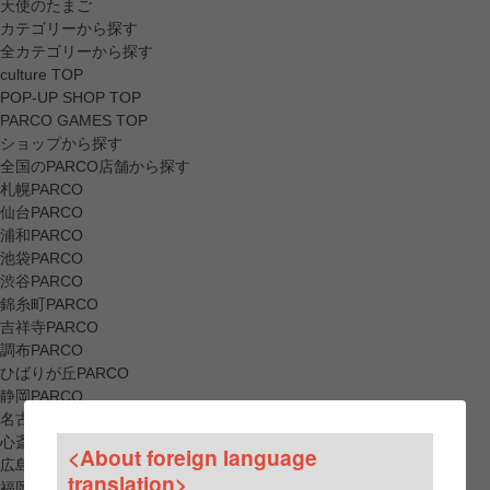
天使のたまご
カテゴリーから探す
全カテゴリーから探す
culture TOP
POP-UP SHOP TOP
PARCO GAMES TOP
ショップから探す
全国のPARCO店舗から探す
札幌PARCO
仙台PARCO
浦和PARCO
池袋PARCO
渋谷PARCO
錦糸町PARCO
吉祥寺PARCO
調布PARCO
ひばりが丘PARCO
静岡PARCO
名古屋PARCO
心斎橋PARCO
<About foreign language
広島PARCO
translation>
福岡PARCO